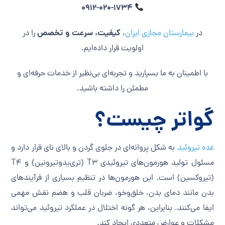
0912-020-1734
کیفیت، سرعت و تخصص
در
بیمارستان مجازی ایران
،
را در
اولویت قرار داده‌ایم.
با اطمینان به ما بسپارید و تجربه‌ای بی‌نظیر از خدمات حرفه‌ای و
مطمئن را داشته باشید.
­گواتر چیست؟
غده تیروئید
به شکل پروانه‌ای در جلوی گردن و بالای نای قرار دارد و
مسئول تولید هورمون‌های تیروئیدی T3 (تری‌یدوتیرونین) و T4
(تیروکسین) است. این هورمون‌ها در تنظیم بسیاری از فرآیندهای
بدن مانند دمای بدن، خلق‌وخو، ضربان قلب و هضم نقش مهمی
ایفا می‌کنند. بنابراین، هر گونه اختلال در عملکرد تیروئید می‌تواند
مشکلات و عوارض متعددی ایجاد کند.