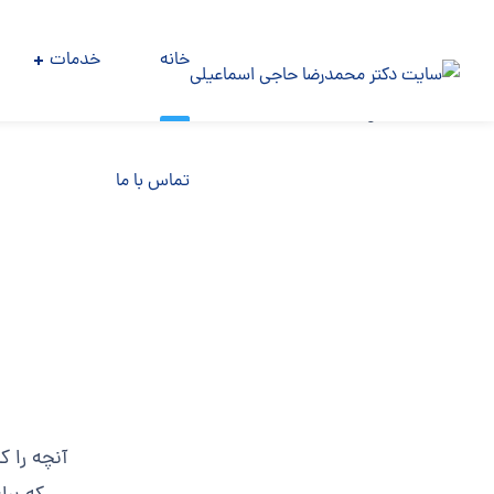
خانه
خدمات
[rev_slider alias=”landing”][/rev_slider]
تماس با ما
آنچه را ک