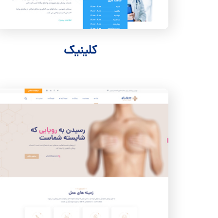
کلینیک